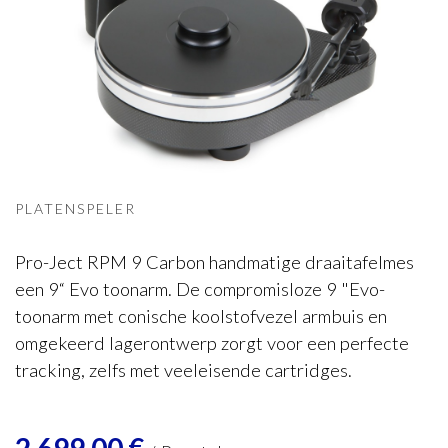
Pro-Ject
RPM 9 Carbon
PLATENSPELER
Pro-Ject RPM 9 Carbon handmatige draaitafelmes
een 9“ Evo toonarm. De compromisloze 9 "Evo-
toonarm met conische koolstofvezel armbuis en
omgekeerd lagerontwerp zorgt voor een perfecte
tracking, zelfs met veeleisende cartridges.
2.699,00
€