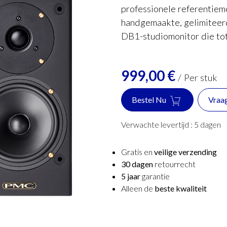
professionele referentiem
handgemaakte, gelimiteerd
DB1-studiomonitor die tot
999,00
€
/
Per stuk
Bestel Nu
Vraa
Verwachte levertijd :
5
dagen
Gratis en
veilige verzending
30 dagen
retourrecht
5 jaar
garantie
Alleen de
beste kwaliteit