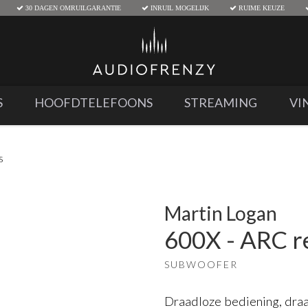
30 DAGEN OMRUILGARANTIE
INRUIL MOGELIJK
RUIME KEUZE
S
HOOFDTELEFOONS
STREAMING
VI
s
Martin Logan
600X - ARC r
SUBWOOFER
Draadloze bediening, dr