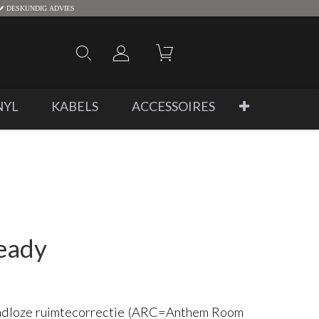
DESKUNDIG ADVIES
NYL
KABELS
ACCESSOIRES
eady
aadloze ruimtecorrectie (ARC=Anthem Room