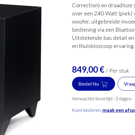
Correction) en draadloze
over een 240 Watt (piek) v
woofer, uitgebreide invoer
bediening via een Blueto
Uitstekende bas detail en
en thuisbioscoop ervaring.
849,00
€
/
Per stuk
Bestel Nu
Vraa
Verwachte levertijd :
3
dagen
Kom luisteren,
maak een afs