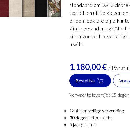
standaard om uw luidsprek
textiel om uit te kiezen en
er een look die bij elk inte
Zin in verandering? Alle L
zijn afzonderlijk verkrijgb
u wilt.
1.180,00
€
/
Per stu
Bestel Nu
Vraa
Verwachte levertijd :
15
dagen
Gratis en
veilige verzending
30 dagen
retourrecht
5 jaar
garantie