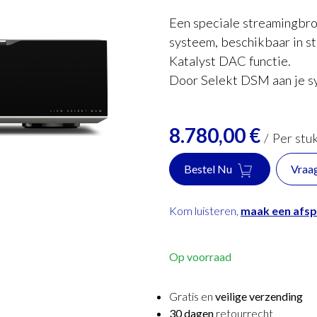
Een speciale streamingbron
systeem, beschikbaar in st
Katalyst DAC functie.
Door Selekt DSM aan je sy
8.780,00
€
/
Per stu
Bestel Nu
Vraa
Kom luisteren,
maak een afs
Op voorraad
Gratis en
veilige verzending
30 dagen
retourrecht