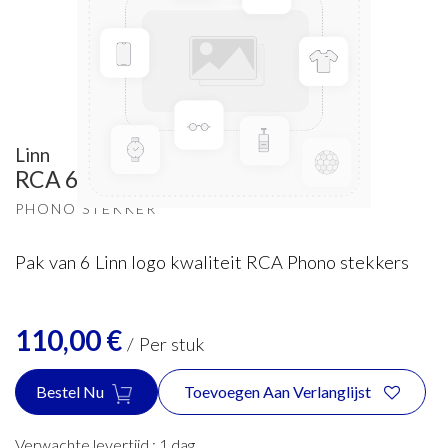
Linn
RCA 6 stuks (Rood/Zwart)
PHONO STEKKER
Pak van 6 Linn logo kwaliteit RCA Phono stekkers
110,00
€
/
Per stuk
Bestel Nu
Toevoegen Aan Verlanglijst
Verwachte levertijd :
1
dag