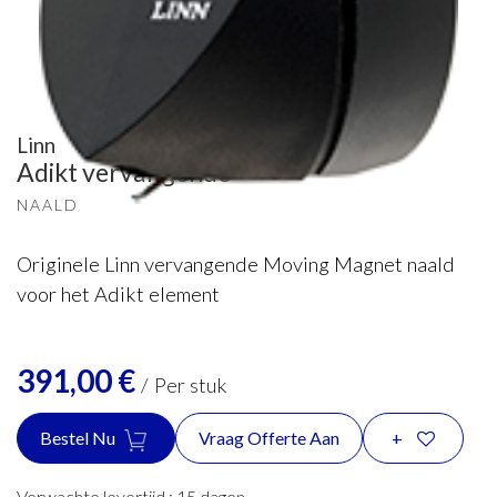
Linn
Adikt vervangende
NAALD
Originele Linn vervangende Moving Magnet naald
voor het Adikt element
391,00
€
/
Per stuk
Bestel Nu
Vraag Offerte Aan
+
Verwachte levertijd :
15
dagen