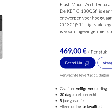
Flush Mount Architectura
De KEF Ci130QSfl is een 
ontworpen voor hoogwaard
Ci130QSfl is ligt vlak teg
is voor omgevingen met str
469,00
€
/
Per stuk
Bestel Nu
Vraa
Verwachte levertijd :
6
dagen
Gratis en
veilige verzending
30 dagen
retourrecht
5 jaar
garantie
Alleen de
beste kwaliteit