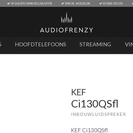
30 DAGEN OMRUILGARANTIE
INRUIL MOGELIJK
RUIME KEUZE
S
HOOFDTELEFOONS
STREAMING
VI
KEF
Ci130QSfl
INBOUWLUIDSPREKER
KEF Ci130QSfl