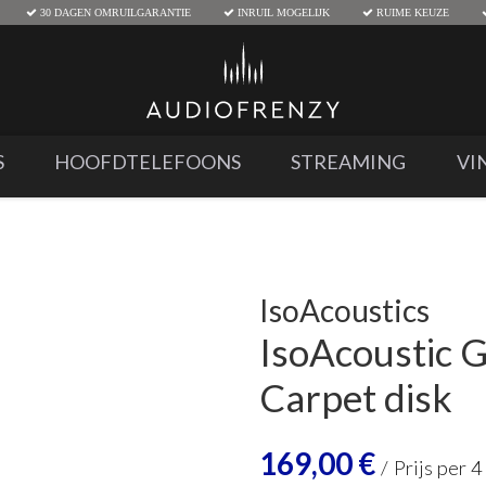
30 DAGEN OMRUILGARANTIE
INRUIL MOGELIJK
RUIME KEUZE
S
HOOFDTELEFOONS
STREAMING
VI
IsoAcoustics
IsoAcoustic G
Carpet disk
169,00
€
/
Prijs per 4