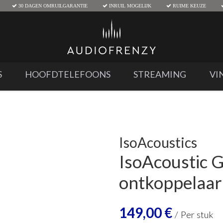
30 DAGEN OMRUILGARANTIE
INRUIL MOGELIJK
RUIME KEUZE
S
HOOFDTELEFOONS
STREAMING
VI
IsoAcoustics
IsoAcoustic G
ontkoppelaar
149,00
€
/
Per stuk