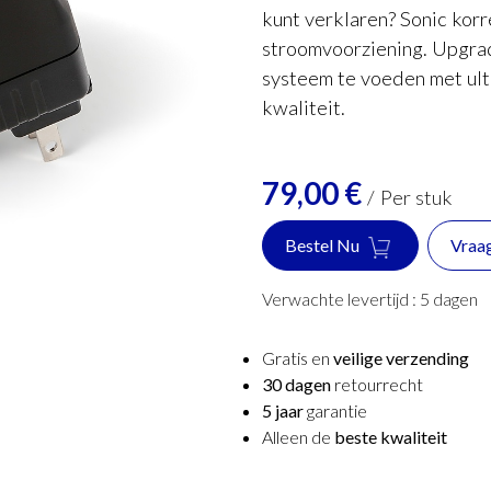
kunt verklaren? Sonic korre
stroomvoorziening. Upgrad
systeem te voeden met ultr
kwaliteit.
79,00
€
/
Per stuk
Bestel Nu
Vraa
Verwachte levertijd :
5
dagen
Gratis en
veilige verzending
30 dagen
retourrecht
5 jaar
garantie
Alleen de
beste kwaliteit