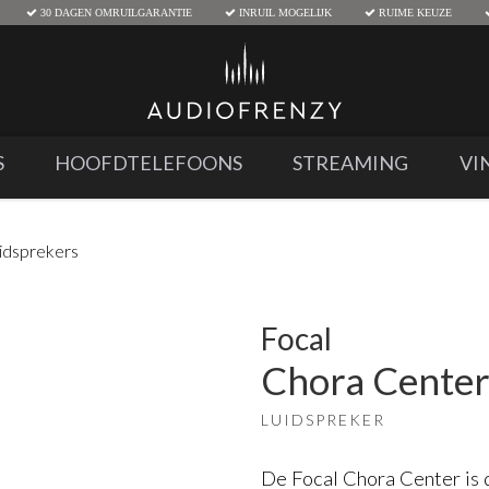
30 DAGEN OMRUILGARANTIE
INRUIL MOGELIJK
RUIME KEUZE
S
HOOFDTELEFOONS
STREAMING
VI
uidsprekers
Focal
Chora Cente
LUIDSPREKER
De Focal Chora Center is d