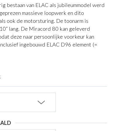
rig bestaan van ELAC als jubileummodel werd
 geprezen massieve loopwerk en dito
als ook de motorsturing. De toonarm is
 10” lang. De Miracord 80 kan geleverd
dat deze naar persoonlijke voorkeur kan
inclusief ingebouwd ELAC D96 element (=
k
AALD