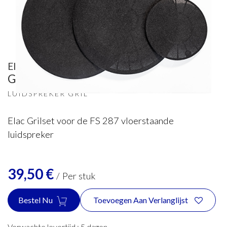
Elac
Grilset FS 287
LUIDSPREKER GRIL
Elac Grilset voor de FS 287 vloerstaande
luidspreker
39,50
€
/
Per stuk
Bestel Nu
Toevoegen Aan Verlanglijst
Verwachte levertijd :
5
dagen