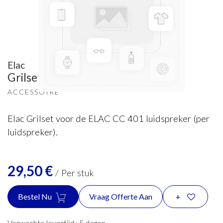
Elac
Grilset CC 401
ACCESSOIRE
Elac Grilset voor de ELAC CC 401 luidspreker (per
luidspreker).
29,50
€
/
Per stuk
Bestel Nu
Vraag Offerte Aan
+
Verwachte levertijd :
5
dagen