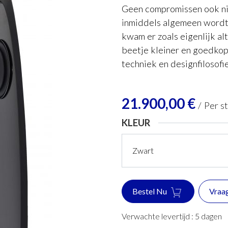
Geen compromissen ook ni
inmiddels algemeen wordt 
kwam er zoals eigenlijk alt
beetje kleiner en goedkop
techniek en designfilosofi
21.900,00
€
/
Per s
KLEUR
Bestel Nu
Vraa
Verwachte levertijd :
5
dagen