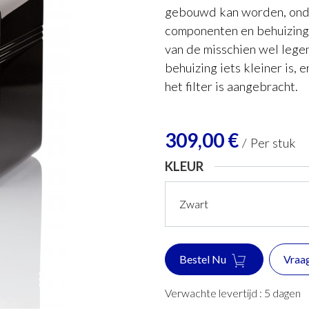
gebouwd kan worden, onde
componenten en behuizing
van de misschien wel legen
behuizing iets kleiner is,
het filter is aangebracht.
309,00
€
/
Per stuk
KLEUR
Bestel Nu
Vraa
Verwachte levertijd :
5
dagen