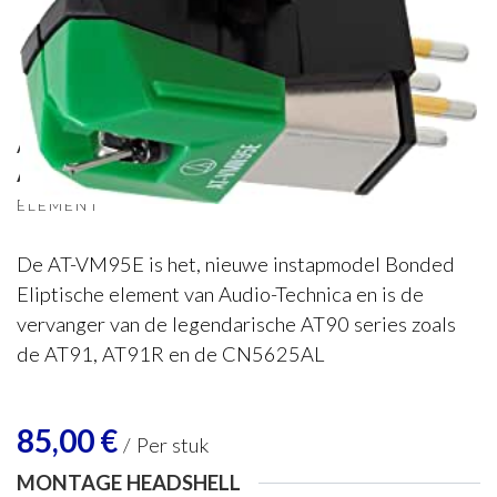
Audio Technica
Audio-Technica VM95E (MM)
ELEMENT
De AT-VM95E is het, nieuwe instapmodel Bonded
Eliptische element van Audio-Technica en is de
vervanger van de legendarische AT90 series zoals
de AT91, AT91R en de CN5625AL
85,00
€
/
Per stuk
MONTAGE HEADSHELL