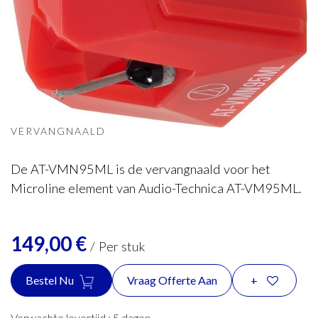
Audio Technica
Audio-Technica AT-VMN95ML (MM)
VERVANGNAALD
De AT-VMN95ML is de vervangnaald voor het
Microline element van Audio-Technica AT-VM95ML.
149,00
€
/
Per stuk
Bestel Nu
Vraag Offerte Aan
+
Verwachte levertijd :
5
dagen