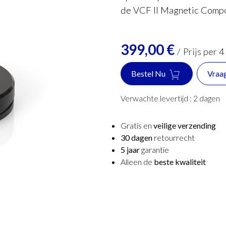
de VCF II Magnetic Compon
399,00
€
/
Prijs per 4
Bestel Nu
Vraa
Verwachte levertijd :
2
dagen
Gratis en
veilige verzending
30 dagen
retourrecht
5 jaar
garantie
Alleen de
beste kwaliteit