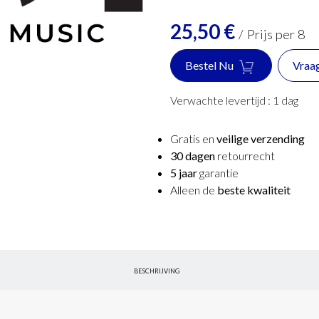
25,50
€
/
Prijs per 8
Bestel Nu
Vraa
Verwachte levertijd :
1
dag
Gratis en
veilige verzending
30 dagen
retourrecht
5 jaar
garantie
Alleen de
beste kwaliteit
BESCHRIJVING