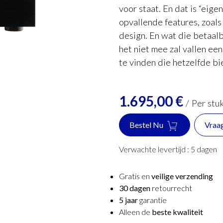
voor staat. En dat is “eige
opvallende features, zoal
design. En wat die betaal
het niet mee zal vallen ee
te vinden die hetzelfde bi
1.695,00
€
/
Per stu
Bestel Nu
Vraa
Verwachte levertijd :
5
dagen
Gratis en
veilige verzending
30 dagen
retourrecht
5 jaar
garantie
Alleen de
beste kwaliteit