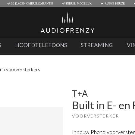
30 DAGEN OMRUILGARANTIE
INRUIL MOGELIJK
RUIME KEUZE
S
HOOFDTELEFOONS
STREAMING
VI
no voorversterkers
T+A
Built in E- e
VOORVERSTERKER
Inbouw Phono voorverster