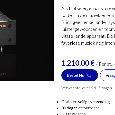
Als trotse eigenaar van ee
baden in de muziek en erin
Bijna geen enkel ander sy
luistergewoonten en toon
uitstekende apparaat. De B
favoriete muziek nog inten
1.210,00
€
/
Per stu
Bestel Nu
Vraa
Verwachte levertijd :
5
dagen
Gratis en
veilige verzending
30 dagen
retourrecht
5 jaar
garantie