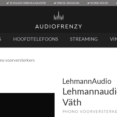
30 DAGEN OMRUILGARANTIE
INRUIL MOGELIJK
RUIME KEUZE
S
HOOFDTELEFOONS
STREAMING
VI
no voorversterkers
LehmannAudio
Lehmannaudio
Väth
PHONO VOORVERSTERK