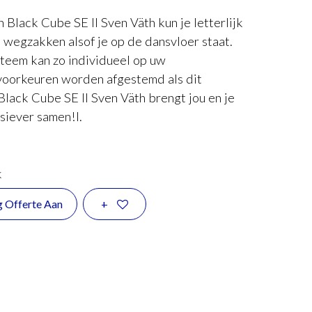
n Black Cube SE II Sven Väth kun je letterlijk
 wegzakken alsof je op de dansvloer staat.
steem kan zo individueel op uw
voorkeuren worden afgestemd als dit
lack Cube SE II Sven Väth brengt jou en je
siever samen!l.
k
g Offerte Aan
+