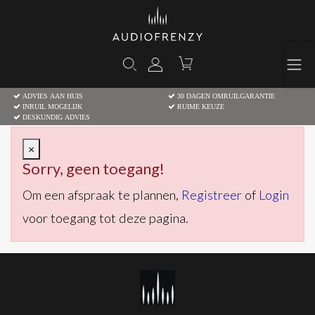
ADVIES AAN HUIS
30 DAGEN OMRUILGARANTIE
INRUIL MOGELIJK
RUIME KEUZE
DESKUNDIG ADVIES
×
Sorry, geen toegang!
Om een afspraak te plannen,
Registreer
of
Login
voor toegang tot deze pagina.