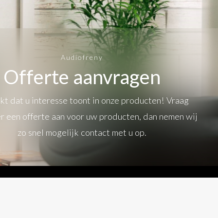
Audiofreny
Offerte aanvragen
t dat u interesse toont in onze producten! Vraag
r een offerte aan voor uw producten, dan nemen wij
zo snel mogelijk contact met u op.