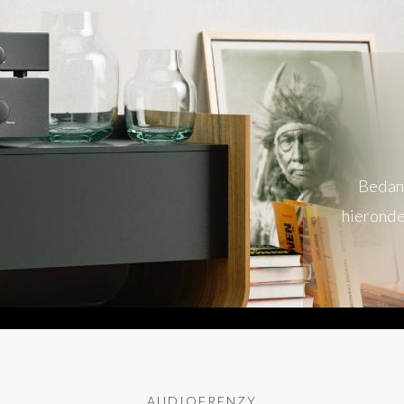
Bedank
hieronde
AUDIOFRENZY