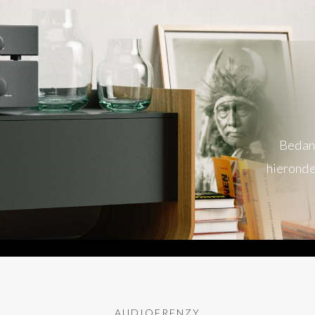
Bedank
hieronde
AUDIOFRENZY