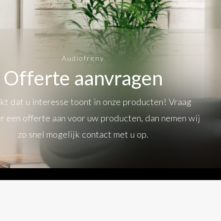
Audiofreny
Offerte aanvragen
t dat u interesse toont in onze producten! Vraag
r een offerte aan voor uw producten, dan nemen wij
zo snel mogelijk contact met u op.