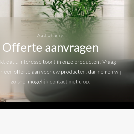
Audiofreny
Offerte aanvragen
t dat u interesse toont in onze producten! Vraag
r een offerte aan voor uw producten, dan nemen wij
zo snel mogelijk contact met u op.