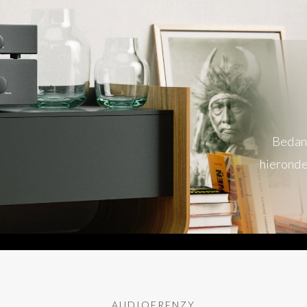
Bedank
hieronde
AUDIOFRENZY