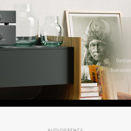
Bedank
hieronde
AUDIOFRENZY