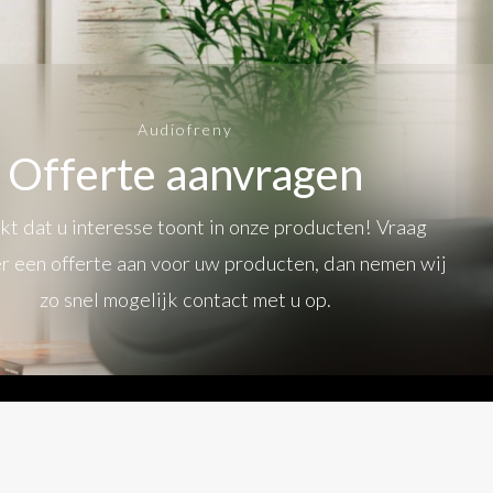
Audiofreny
Offerte aanvragen
t dat u interesse toont in onze producten! Vraag
r een offerte aan voor uw producten, dan nemen wij
zo snel mogelijk contact met u op.