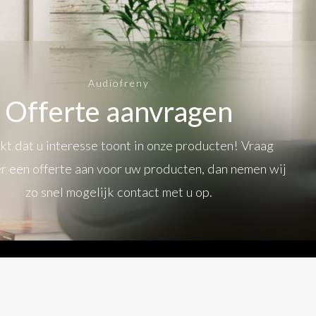
Audiofreny
Offerte aanvragen
t dat u interesse toont in onze producten! Vraag
r een offerte aan voor uw producten, dan nemen wij
zo snel mogelijk contact met u op.