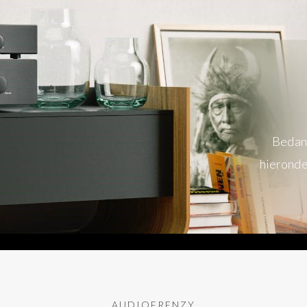
Bedank
hieronde
AUDIOFRENZY