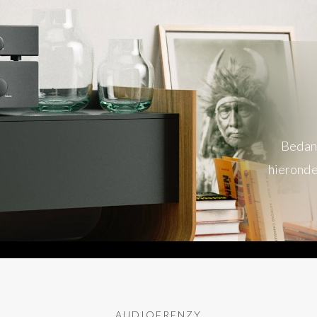
Bedank
hieronde
AUDIOFRENZY