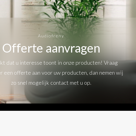
Audiofreny
Offerte aanvragen
t dat u interesse toont in onze producten! Vraag
r een offerte aan voor uw producten, dan nemen wij
zo snel mogelijk contact met u op.