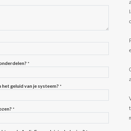
 onderdelen?
*
m het geluid van je systeem?
*
kozen?
*