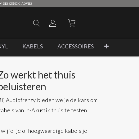
DESKUNDIG ADVIES
NYL
KABELS
ACCESSOIRES
Zo werkt het thuis
beluisteren
Bij Audiofrenzy bieden we je de kans om
kabels van In-Akustik thuis te testen!
Twijfel je of hoogwaardige kabels je