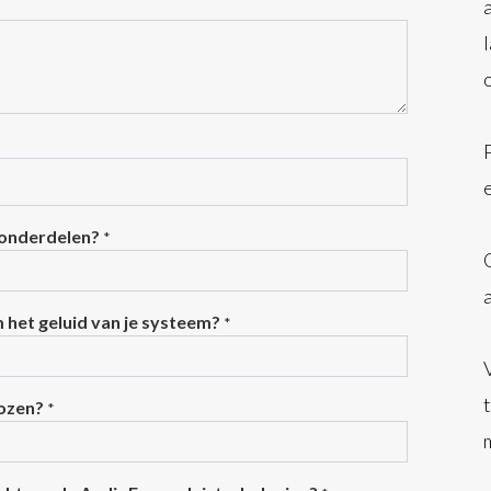
 onderdelen?
*
m het geluid van je systeem?
*
kozen?
*