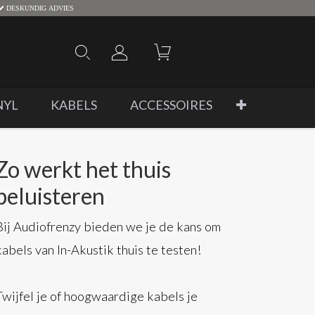
DESKUNDIG ADVIES
NYL
KABELS
ACCESSOIRES
Zo werkt het thuis
beluisteren
Bij Audiofrenzy bieden we je de kans om
kabels van In-Akustik thuis te testen!
Twijfel je of hoogwaardige kabels je