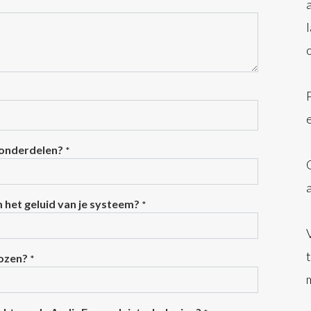
 onderdelen?
*
m het geluid van je systeem?
*
kozen?
*