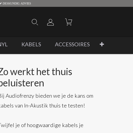
DESKUNDIG ADVIES
NYL
KABELS
ACCESSOIRES
Zo werkt het thuis
beluisteren
Bij Audiofrenzy bieden we je de kans om
kabels van In-Akustik thuis te testen!
Twijfel je of hoogwaardige kabels je