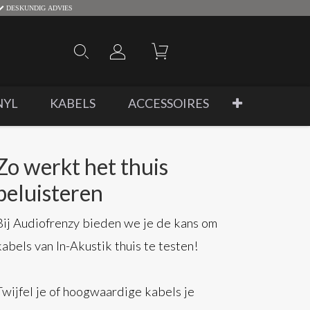
DESKUNDIG ADVIES
NYL
KABELS
ACCESSOIRES
Zo werkt het thuis
beluisteren
Bij Audiofrenzy bieden we je de kans om
kabels van In-Akustik thuis te testen!
Twijfel je of hoogwaardige kabels je