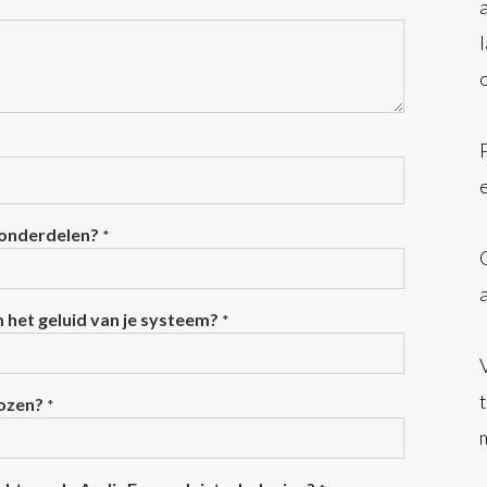
 onderdelen?
*
m het geluid van je systeem?
*
kozen?
*