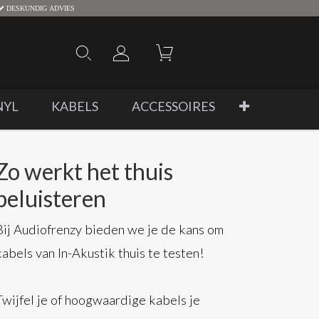
DESKUNDIG ADVIES
NYL
KABELS
ACCESSOIRES
Zo werkt het thuis
beluisteren
Bij Audiofrenzy bieden we je de kans om
kabels van In-Akustik thuis te testen!
Twijfel je of hoogwaardige kabels je