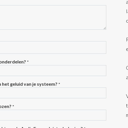
 onderdelen?
*
m het geluid van je systeem?
*
kozen?
*