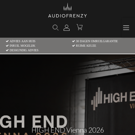
ADVIES AAN HUIS
30 DAGEN OMRUILGARANTIE
INRUIL MOGELIJK
RUIME KEUZE
DESKUNDIG ADVIES
HIGH END Vienna 2026