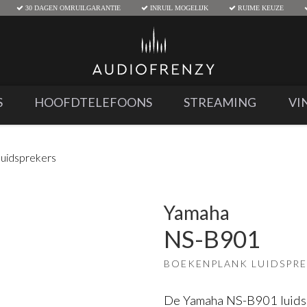
30 DAGEN OMRUILGARANTIE
INRUIL MOGELIJK
RUIME KEUZE
S
HOOFDTELEFOONS
STREAMING
VI
uidsprekers
Yamaha
NS-B901
BOEKENPLANK LUIDSPR
De Yamaha NS-B901 luidsp