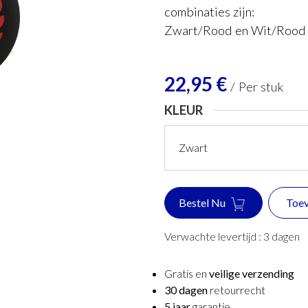
combinaties zijn:
Zwart/Rood en Wit/Rood
22,95
€
/
Per stuk
KLEUR
Bestel Nu
Toev
Verwachte levertijd :
3
dagen
Gratis en
veilige verzending
30 dagen
retourrecht
5 jaar
garantie