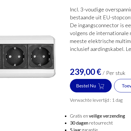
Incl. 3-voudige overspann
bestaande uit EU-stopcon
De ingangsconnector is ee
volgens de internationale 
meeste elektrische multi
inclusief aardingskabel. L
239,00
€
/
Per stuk
Bestel Nu
Toev
Verwachte levertijd :
1
dag
Gratis en
veilige verzending
30 dagen
retourrecht
5 jaar
garantie