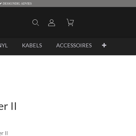
DESKUNDIG ADVIES
NYL
KABELS
ACCESSOIRES
r II
r II