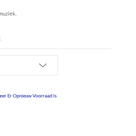
muziek.
k
er Er Opnieuw Voorraad Is