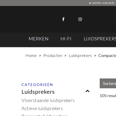
ADVIES AAN HUIS
MERKEN
HI-FI
LUIDSPREKER
Home
Producten
Luidsprekers
Compacte
Sorter
CATEGORIEËN
Luidsprekers
105
resu
Vloerstaande luidsprekers
Actieve luidsprekers