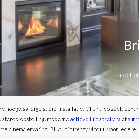
Br
Ontdek on
re hoogwaardige audio-installatie. Of u nu op zoek bent 
 stereo-opstelling, moderne
actieve luidsprekers
of
surr
e cinema ervaring. Bij Audiofrenzy vindt u voor iedere 