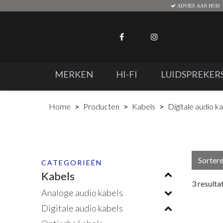
ADVIES AAN HUIS
MERKEN
HI-FI
LUIDSPREKER
Home
Producten
Kabels
Digitale audio k
Sorter
CATEGORIEËN
Kabels
3
resulta
Analoge audio kabels
Digitale audio kabels