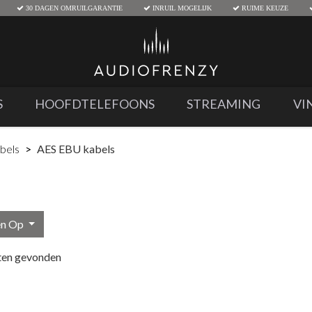
30 DAGEN OMRUILGARANTIE
INRUIL MOGELIJK
RUIME KEUZE
S
HOOFDTELEFOONS
STREAMING
VI
abels
AES EBU kabels
en Op
ten gevonden