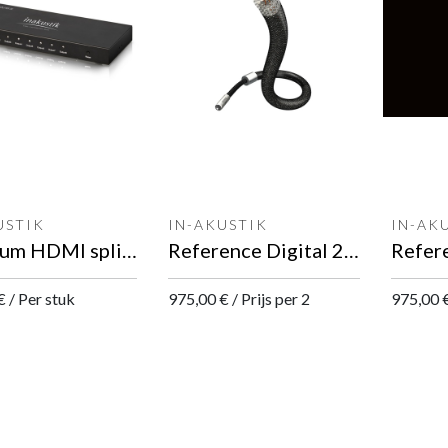
USTIK
IN-AKUSTIK
IN-AK
Premium HDMI splitter 1<8 – UHD 10.2 Gbps
Reference Digital 2404 Air Helix RCA<>RCA digitale kabel
€
/
Per stuk
975,00
€
/
Prijs per 2
975,00