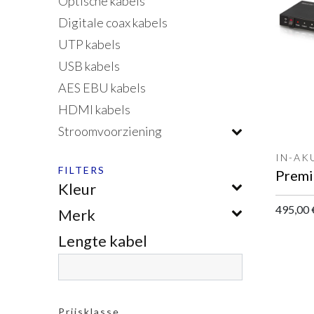
Optische kabels
Digitale coax kabels
UTP kabels
USB kabels
AES EBU kabels
HDMI kabels
Stroomvoorziening
IN-AK
FILTERS
Kleur
495,00
Merk
Lengte kabel
Prijsklasse