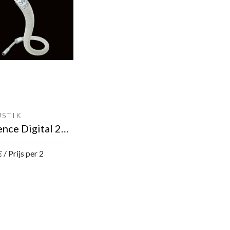
USTIK
Reference Digital 2404 Air Pure Silver Helix RCA<>RCA digitale kabel
€
/
Prijs per 2