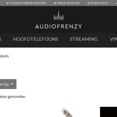
30 DAGEN OMRUILGARANTIE
INRUIL MOGELIJK
RUIME KEUZE
S
HOOFDTELEFOONS
STREAMING
VI
abels
en Op
aten gevonden