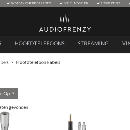
30 DAGEN OMRUILGARANTIE
INRUIL MOGELIJK
RUIME KEUZE
S
HOOFDTELEFOONS
STREAMING
VI
abels
Hoofdtelefoon kabels
en Op
aten gevonden