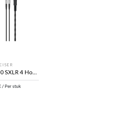
EISER
CH 800 SXLR 4 Hoofdtelefoonkabel
€
/
Per stuk