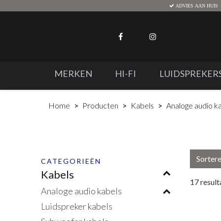
ADVIES AAN HUIS
MERKEN
HI-FI
LUIDSPREKER
Home
Producten
Kabels
Analoge audio k
Sorter
CATEGORIEËN
Kabels
17
result
Analoge audio kabels
Luidspreker kabels