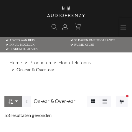
ADVIES AAN HUIS
30 DAGEN OMRUILGARANTIE
INRUIL MOGELIJK
RUIME KEUZE
DESKUNDIG ADVIES
Home
Producten
Hoofdtelefoons
On-ear & Over-ear
Ac
On-ear & Over-ear
53
resultaten gevonden