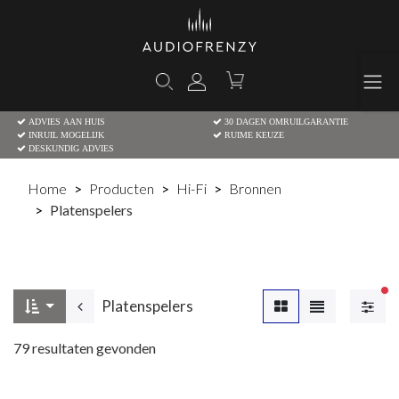
ADVIES AAN HUIS
30 DAGEN OMRUILGARANTIE
INRUIL MOGELIJK
RUIME KEUZE
DESKUNDIG ADVIES
Home
Producten
Hi-Fi
Bronnen
Platenspelers
Ac
Platenspelers
79
resultaten gevonden