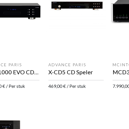
CE PARIS
ADVANCE PARIS
MCINT
X-CD1000 EVO CD Speler
X-CD5 CD Speler
0
€
/
Per stuk
469,00
€
/
Per stuk
7.990,0