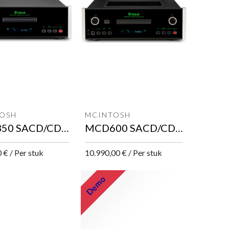
OSH
MCINTOSH
MCD350 SACD/CD speler
MCD600 SACD/CD speler
0
€
/
Per stuk
10.990,00
€
/
Per stuk
Demo