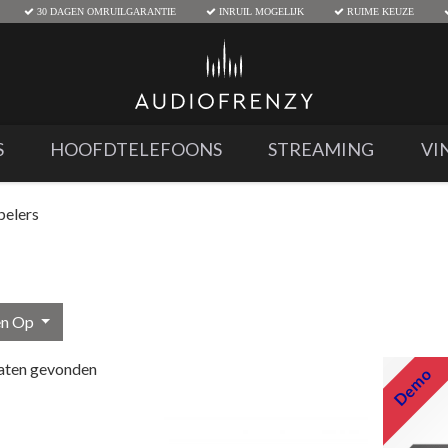
30 DAGEN OMRUILGARANTIE
INRUIL MOGELIJK
RUIME KEUZE
S
HOOFDTELEFOONS
STREAMING
VI
elers
en Op
aten gevonden
Demo