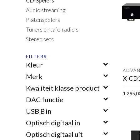
CD-Spelers
Audio streaming
Platenspelers
Tuners en tafelradio's
Stereo sets
FILTERS
Kleur
ADVAN
Merk
Kwaliteit klasse product
1.295,0
DAC functie
USB B in
Optisch digitaal in
Optisch digitaal uit