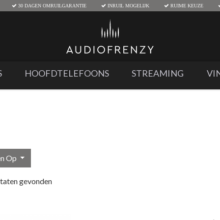
30 DAGEN OMRUILGARANTIE
INRUIL MOGELIJK
RUIME KEUZE
S
HOOFDTELEFOONS
STREAMING
VI
en Op
ltaten gevonden